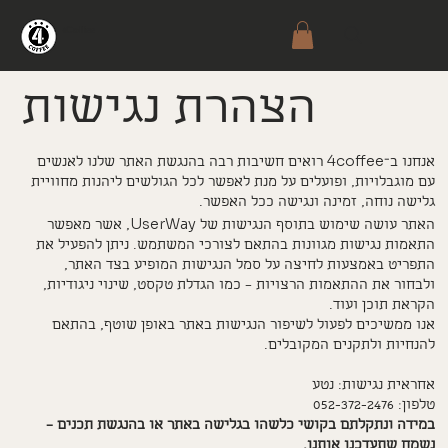
4Coffee
הצהרת נגישות
4coffee
אנחנו ב־
רואים חשיבות רבה בהנגשת האתר שלנו לאנשים
עם מוגבלויות, ופועלים על מנת לאפשר לכל הגולשים ליהנות מחוויית
גלישה נוחה, זמינה ונגישה ככל האפשר.
UserWay
האתר עושה שימוש בתוסף הנגישות של
, אשר מאפשר
התאמות נגישות מגוונות בהתאם לצורכי המשתמש. ניתן להפעיל את
התפריט באמצעות לחיצה על סמל הנגישות המופיע בצד האתר,
ולבחור את ההתאמות הרצויות – כמו הגדלת טקסט, שינוי ניגודיות,
הקראת תוכן ועוד.
אנו ממשיכים לפעול לשיפור הנגישות באתר באופן שוטף, בהתאם
להנחיות ולתקנים המקובלים.
אחראית נגישות: נטע
טלפון: 052-372-2476
במידה ונתקלתם בקושי כלשהו בגלישה באתר או בהנגשת תכנים –
נשמח שתעדכנו אותנו,