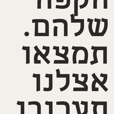
הקפה
שלהם.
תמצאו
אצלנו
תערובו