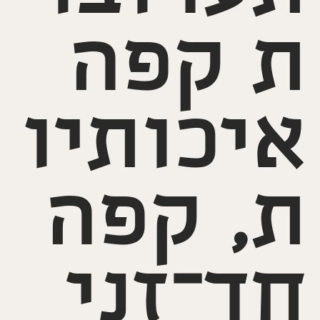
ת קפה
איכותיו
ת, קפה
חד־זני