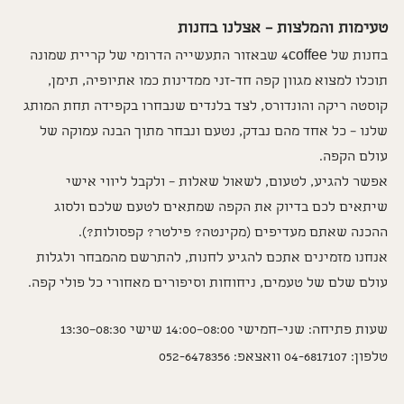
טעימות והמלצות – אצלנו בחנות
בחנות של 4coffee שבאזור התעשייה הדרומי של קריית שמונה 
תוכלו למצוא מגוון קפה חד-זני ממדינות כמו אתיופיה, תימן, 
קוסטה ריקה והונדורס, לצד בלנדים שנבחרו בקפידה תחת המותג 
שלנו – כל אחד מהם נבדק, נטעם ונבחר מתוך הבנה עמוקה של 
עולם הקפה.
אפשר להגיע, לטעום, לשאול שאלות – ולקבל ליווי אישי 
שיתאים לכם בדיוק את הקפה שמתאים לטעם שלכם ולסוג 
ההכנה שאתם מעדיפים (מקינטה? פילטר? קפסולות?).
אנחנו מזמינים אתכם להגיע לחנות, להתרשם מהמבחר ולגלות 
עולם שלם של טעמים, ניחוחות וסיפורים מאחורי כל פולי קפה.
שעות פתיחה: שני–חמישי 08:00–14:00 שישי 08:30–13:30
טלפון: 04-6817107 וואצאפ: 052-6478356