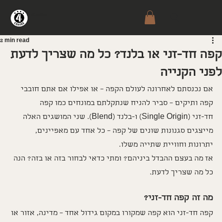
4Coffee
2 min read
קפה חד-זני או בלנד? כל מה שצריך לדעת
לפני הקנייה
אם נכנסתם לאחרונה לעולם הקפה – או אפילו אם אתם חובבי 
קפה ותיקים – סביר להניח שנתקלתם במונחים כמו קפה 
חד-זני (Single Origin) ו-בלנד (Blend). שני המושגים האלה 
מייצגים סגנונות שונים של קפה – כל אחד עם מאפיינים, 
יתרונות וחוויית שתייה משלו.
אז מה בעצם ההבדל ביניהם? ומתי כדאי לבחור בזה או בזה? הנה 
כל מה שצריך לדעת.
מה זה קפה חד-זני?
קפה חד-זני הוא קפה שמקורו במקום גידול אחד – מדינה, אזור או 